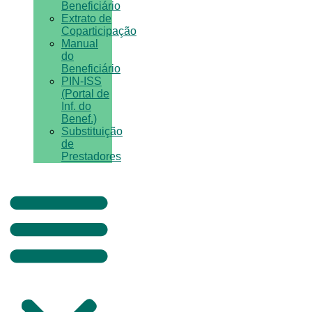
Beneficiário
Extrato de
Coparticipação
Manual
do
Beneficiário
PIN-ISS
(Portal de
Inf. do
Benef.)
Substituição
de
Prestadores