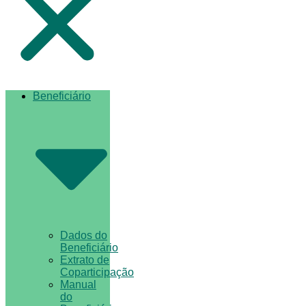
Beneficiário
Dados do
Beneficiário
Extrato de
Coparticipação
Manual
do