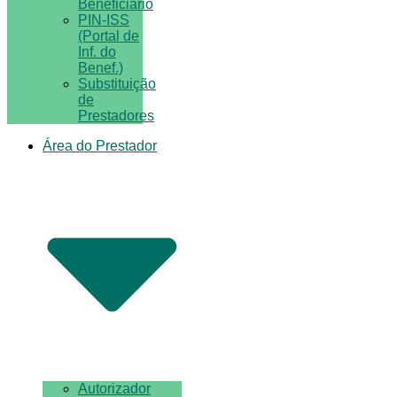
Beneficiário
PIN-ISS
(Portal de
Inf. do
Benef.)
Substituição
de
Prestadores
Área do Prestador
Autorizador