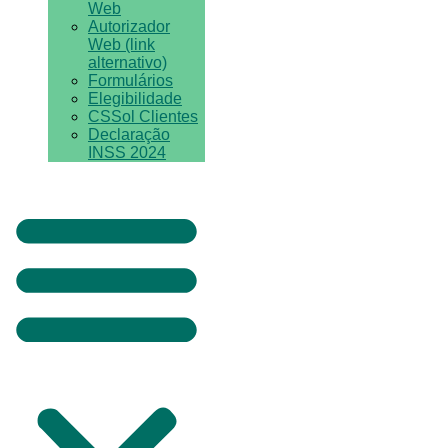
Web
Autorizador
Web (link
alternativo)
Formulários
Elegibilidade
CSSol Clientes
Declaração
INSS 2024