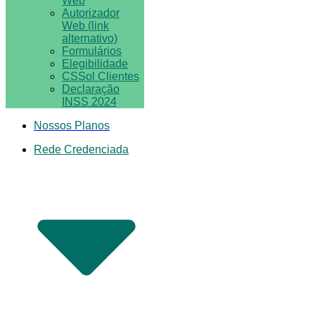
Web
Autorizador
Web (link
alternativo)
Formulários
Elegibilidade
CSSol Clientes
Declaração
INSS 2024
Nossos Planos
Rede Credenciada