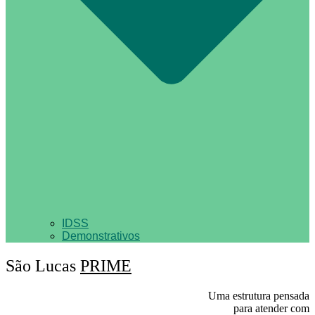
IDSS
Demonstrativos
São Lucas
PRIME
Uma estrutura pensada
para atender com