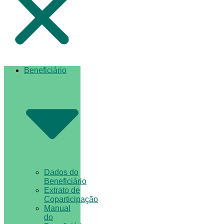
Beneficiário
Dados do
Beneficiário
Extrato de
Coparticipação
Manual
do