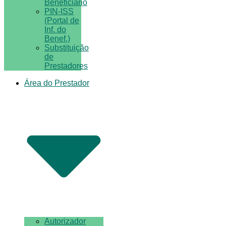
Beneficiário
PIN-ISS
(Portal de
Inf. do
Benef.)
Substituição
de
Prestadores
Área do Prestador
Autorizador