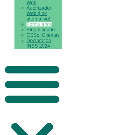
Web
Autorizador
Web (link
alternativo)
Formulários
Elegibilidade
CSSol Clientes
Declaração
INSS 2024