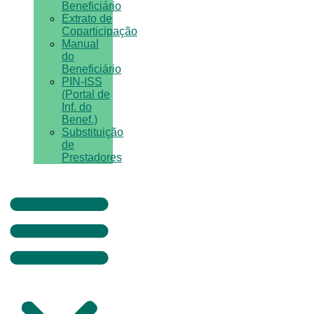
Beneficiário
Extrato de
Coparticipação
Manual
do
Beneficiário
PIN-ISS
(Portal de
Inf. do
Benef.)
Substituição
de
Prestadores