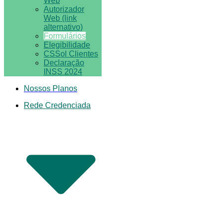
Web
Autorizador
Web (link
alternativo)
Formulários
Elegibilidade
CSSol Clientes
Declaração
INSS 2024
Nossos Planos
Rede Credenciada